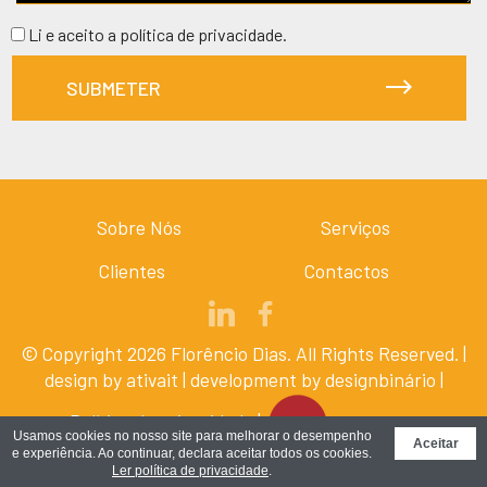
Li e aceito a
política de privacidade
.
SUBMETER
Sobre Nós
Serviços
Clientes
Contactos
© Copyright 2026 Florêncio Dias. All Rights Reserved. |
design by
ativait
| development by
designbinário
|
Política de privacidade
|
Usamos cookies no nosso site para melhorar o desempenho
Aceitar
e experiência. Ao continuar, declara aceitar todos os cookies.
Ler política de privacidade
.