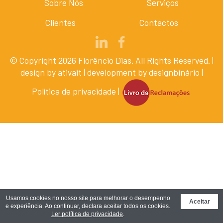
Sobre Nós
Serviços
Clientes
Contactos
© Copyright 2026 Florêncio Dias. All Rights Reserved. |
design by
ativait
| development by
designbinário
|
Política de privacidade
|
Usamos cookies no nosso site para melhorar o desempenho
Aceitar
e experiência. Ao continuar, declara aceitar todos os cookies.
Ler política de privacidade
.